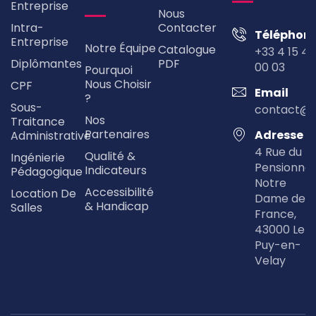
Entreprise
Nous
Intra-
Contacter
Téléphon
Entreprise
Notre Équipe
Catalogue
+33 4 15 49
Diplômantes
PDF
00 03
Pourquoi
Nous Choisir
CPF
Email
?
Sous-
contact@
Nos
Traitance
Partenaires
Adresse
Administrative
4 Rue du
Qualité &
Ingénierie
Pensionna
Indicateurs
Pédagogique
Notre
Accessibilité
Location De
Dame de
& Handicap
Salles
France,
43000 Le
Puy-en-
Velay