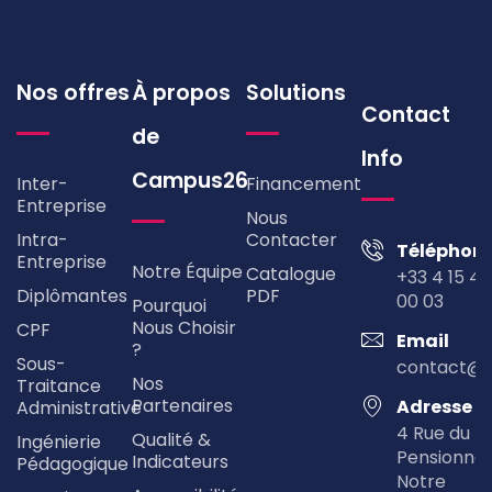
nous
choisir
indicateurs
handica
?
?
Nos offres
À propos
Solutions
Contact
de
Info
Campus26
Inter-
Financement
Entreprise
Nous
Intra-
Contacter
Téléphon
Entreprise
Notre Équipe
Catalogue
+33 4 15 49
Diplômantes
PDF
00 03
Pourquoi
Nous Choisir
CPF
Découvrir
Email
?
Sous-
contact@
Nos
Traitance
Découvrir
Découvrir
Partenaires
Adresse
Administrative
4 Rue du
Qualité &
Ingénierie
Découvri
Pensionna
Indicateurs
Pédagogique
Notre