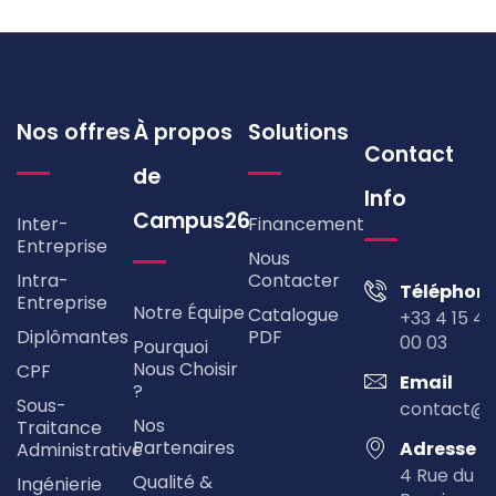
Nos offres
À propos
Solutions
Contact
de
Info
Campus26
Inter-
Financement
Entreprise
Nous
Intra-
Contacter
Téléphon
Entreprise
Notre Équipe
Catalogue
+33 4 15 49
Diplômantes
PDF
00 03
Pourquoi
Nous Choisir
CPF
Email
?
Sous-
contact@
Nos
Traitance
Partenaires
Adresse
Administrative
4 Rue du
Qualité &
Ingénierie