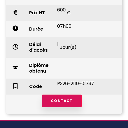
600
Prix HT
€
07h00
Durée
Délai
1
Jour(s)
d'accès
Diplôme
obtenu
P326-2110-01737
Code
CONTACT