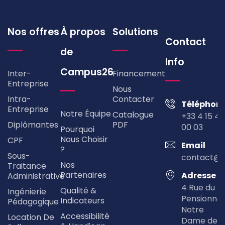
Nos offres
À propos
Solutions
Contact
de
Info
Campus26
Inter-
Financement
Entreprise
Nous
Intra-
Contacter
Téléphon
Entreprise
Notre Équipe
Catalogue
+33 4 15 49
Diplômantes
PDF
00 03
Pourquoi
Nous Choisir
CPF
Email
?
Sous-
contact@
Nos
Traitance
Partenaires
Adresse
Administrative
4 Rue du
Qualité &
Ingénierie
Pensionna
Indicateurs
Pédagogique
Notre
Accessibilité
Location De
Dame de