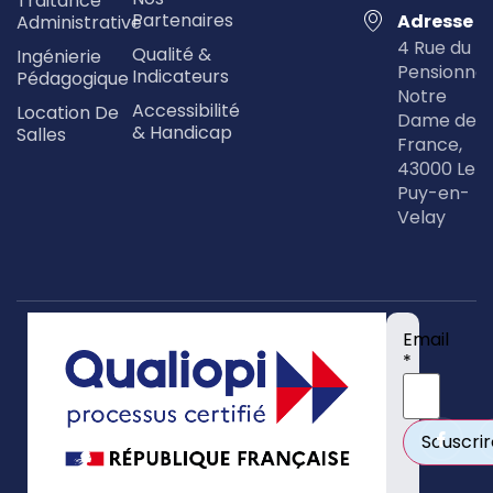
Traitance
Partenaires
Adresse
Administrative
4 Rue du
Qualité &
Ingénierie
Pensionna
Indicateurs
Pédagogique
Notre
Accessibilité
Location De
Dame de
& Handicap
Salles
France,
43000 Le
Puy-en-
Velay
Email
*