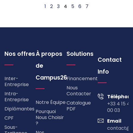
1
2
3
4
5
6
7
Nos offres
À propos
Solutions
Contact
de
Info
Campus26
Inter-
Financement
Entreprise
Nous
Intra-
Contacter
Téléphon
Entreprise
Notre Équipe
Catalogue
+33 4 15 49
Diplômantes
PDF
00 03
Pourquoi
Nous Choisir
CPF
Email
?
Sous-
contact@
Nos