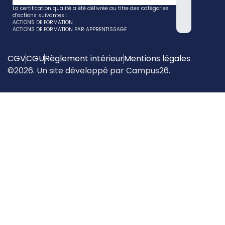
La certification qualité a été délivrée au titre des catégories
d’actions suivantes :
ACTIONS DE FORMATION
ACTIONS DE FORMATION PAR APPRENTISSAGE
CGV
CGU
Règlement intérieur
Mentions légales
©2026. Un site développé par Campus26.