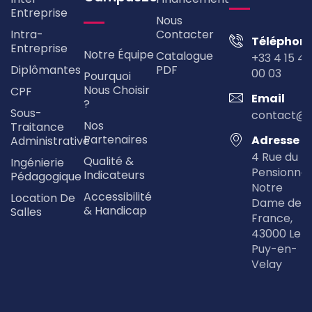
Entreprise
Nous
Intra-
Contacter
Téléphon
Entreprise
Notre Équipe
Catalogue
+33 4 15 49
Diplômantes
PDF
00 03
Pourquoi
Nous Choisir
CPF
Email
?
Sous-
contact@
Nos
Traitance
Partenaires
Adresse
Administrative
4 Rue du
Qualité &
Ingénierie
Pensionna
Indicateurs
Pédagogique
Notre
Accessibilité
Location De
Dame de
& Handicap
Salles
France,
43000 Le
Puy-en-
Velay