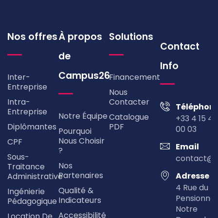
Nos offres
À propos
Solutions
Contact
de
Info
Campus26
Inter-
Financement
Entreprise
Nous
Intra-
Contacter
Téléphon
Entreprise
Notre Équipe
Catalogue
+33 4 15 49
Diplômantes
PDF
00 03
Pourquoi
Nous Choisir
CPF
Email
?
Sous-
contact@
Nos
Traitance
Partenaires
Adresse
Administrative
4 Rue du
Qualité &
Ingénierie
Pensionna
Indicateurs
Pédagogique
Notre
Accessibilité
Location De