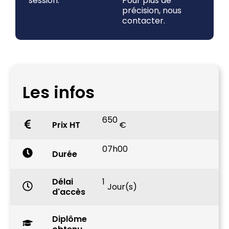
session.
Pour plus de
précision, nous
contacter.
Les infos
650
Prix HT
€
07h00
Durée
Délai
1
Jour(s)
d'accès
Diplôme