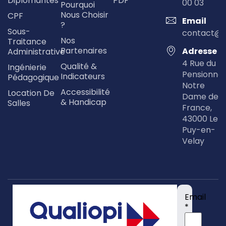
Diplômantes
PDF
00 03
Pourquoi
Nous Choisir
CPF
Email
?
Sous-
contact@
Nos
Traitance
Partenaires
Adresse
Administrative
4 Rue du
Qualité &
Ingénierie
Pensionna
Indicateurs
Pédagogique
Notre
Accessibilité
Location De
Dame de
& Handicap
Salles
France,
43000 Le
Puy-en-
Velay
Email
*