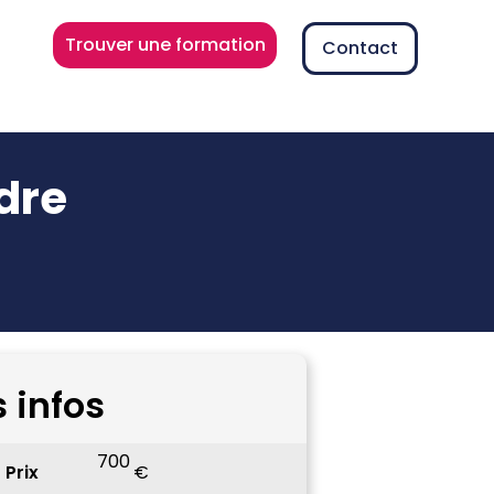
Trouver une formation
Contact
dre
s infos
700
Prix
€