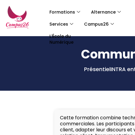
Formations
Alternance
Services
Campus26
L’École du
Numérique
Communi
Présentiel
INTRA en
Cette formation combine techn
commerciales. Les participants 
client, adapter leur discours et v