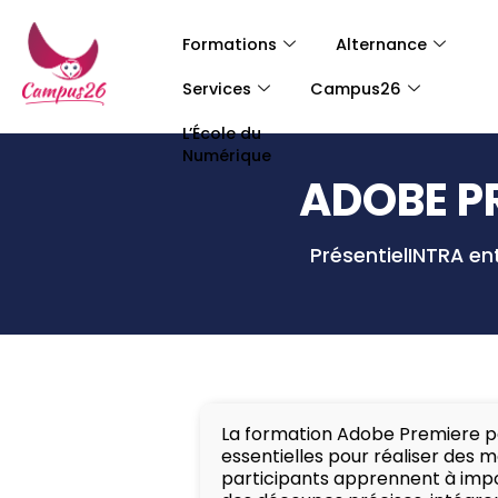
Formations
Alternance
Services
Campus26
L’École du
Numérique
ADOBE P
Présentiel
INTRA en
La formation Adobe Premiere p
essentielles pour réaliser des 
participants apprennent à impor